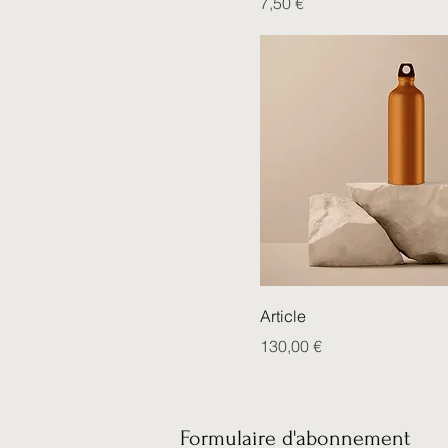
Prix
7,50 €
Article
Prix
130,00 €
Formulaire d'abonnement