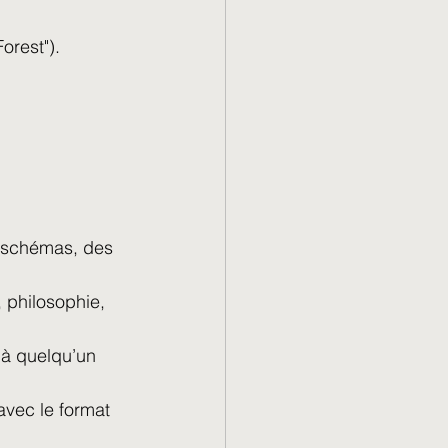
orest").
s schémas, des 
 philosophie, 
 à quelqu’un 
 avec le format 