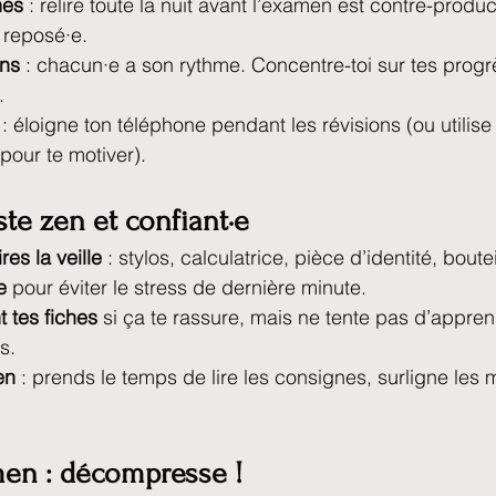
hes
 : relire toute la nuit avant l’examen est contre-produc
r reposé·e.
ns
 : chacun·e a son rythme. Concentre-toi sur tes progr
.
 : éloigne ton téléphone pendant les révisions (ou utilise
pour te motiver).
este zen et confiant·e
res la veille
 : stylos, calculatrice, pièce d’identité, bout
e
 pour éviter le stress de dernière minute.
 tes fiches
 si ça te rassure, mais ne tente pas d’appre
s.
en
 : prends le temps de lire les consignes, surligne les m
men : décompresse !