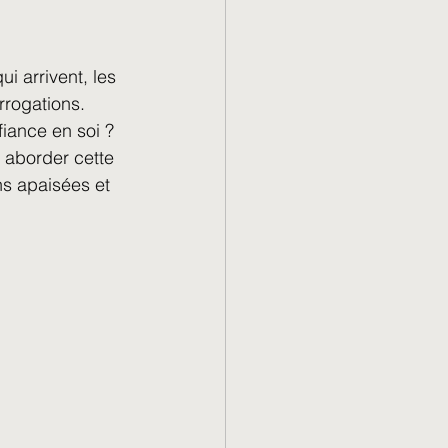
i arrivent, les 
rrogations. 
iance en soi ? 
 aborder cette 
ns apaisées et 