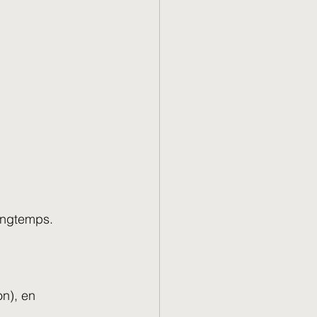
longtemps.
on), en 