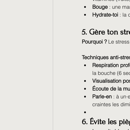
Bouge
 : une ma
Hydrate-toi
 : la
5. Gère ton st
Pourquoi ?
 Le stress
Techniques anti-stre
Respiration pro
la bouche (6 sec
Visualisation pos
Écoute de la m
Parle-en
 : à un·
craintes les dim
6. Évite les pi