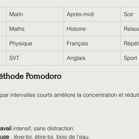
Matin
Après-midi
Soir
Maths
Histoire
Relax
Physique
Français
Répéti
SVT
Anglais
Sport
méthode Pomodoro
r par intervalles courts améliore la concentration et réduit
avail
 intensif, sans distraction.
ause
 : lève-toi, étire-toi, bois de l’eau.