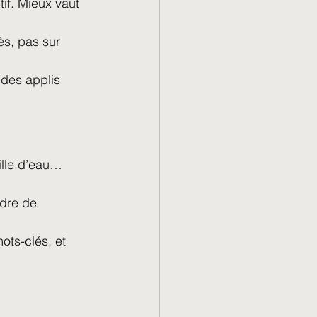
tif. Mieux vaut 
ès, pas sur 
 des applis 
eille d’eau…
ndre de 
ots-clés, et 