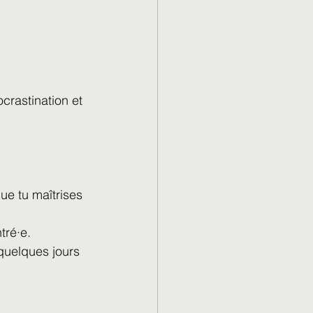
ocrastination et 
que tu maîtrises 
tré·e.
 quelques jours 