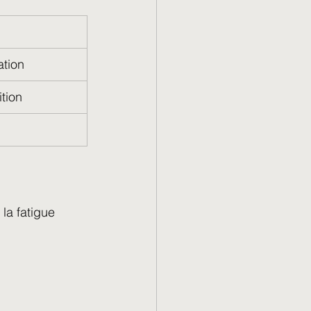
ation
tion
 la fatigue 