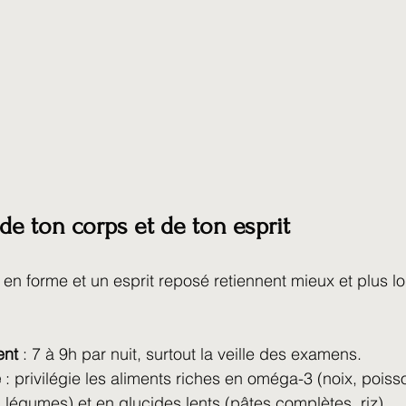
de ton corps et de ton esprit
 en forme et un esprit reposé retiennent mieux et plus 
ent
 : 7 à 9h par nuit, surtout la veille des examens.
é
 : privilégie les aliments riches en oméga-3 (noix, poiss
s, légumes) et en glucides lents (pâtes complètes, riz).