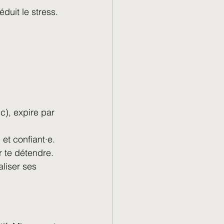
duit le stress.
c), expire par 
 et confiant·e.
r te détendre.
aliser ses 