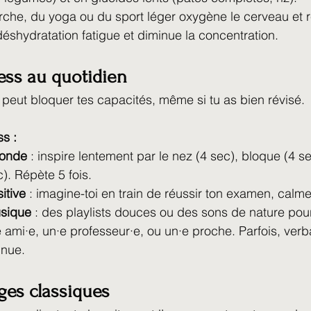
rche, du yoga ou du sport léger oxygène le cerveau et ré
 déshydratation fatigue et diminue la concentration.
ress au quotidien
 peut bloquer tes capacités, même si tu as bien révisé.
ss :
fonde
 : inspire lentement par le nez (4 sec), bloque (4 se
). Répète 5 fois.
itive
 : imagine-toi en train de réussir ton examen, calme
usique
 : des playlists douces ou des sons de nature pou
e ami·e, un·e professeur·e, ou un·e proche. Parfois, verb
inue.
èges classiques