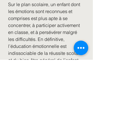
Sur le plan scolaire, un enfant dont 
les émotions sont reconnues et 
comprises est plus apte à se 
concentrer, à participer activement 
en classe, et à persévérer malgré 
les difficultés. En définitive, 
l’éducation émotionnelle est 
indissociable de la réussite scolaire 
et du bien-être général de l’enfant.
Reconnaître les émotions des 
jeunes enfants est donc un acte 
fondamental qui prépare le terrain 
pour un avenir épanoui, tant sur le 
plan scolaire que personnel. En 
intégrant l’éducation émotionnelle 
dans les premières années de vie, 
nous donnons aux enfants les outils 
nécessaires pour comprendre et 