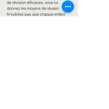
de révision efficaces, vous lui 
donnez les moyens de réussir. 
N'oubliez pas que chaque enfant 
est unique, et ce qui fonctionne 
pour l'un peut ne pas convenir à 
l'autre. L'important est de trouver ce 
qui convient le mieux à votre enfant 
et de l'encourager tout au long de 
son parcours scolaire.
Besoin d'un coup de main? Jetez 
un oeil à nos services et réservez 
vite notre pack de 2h axé sur la 
planification des examens 